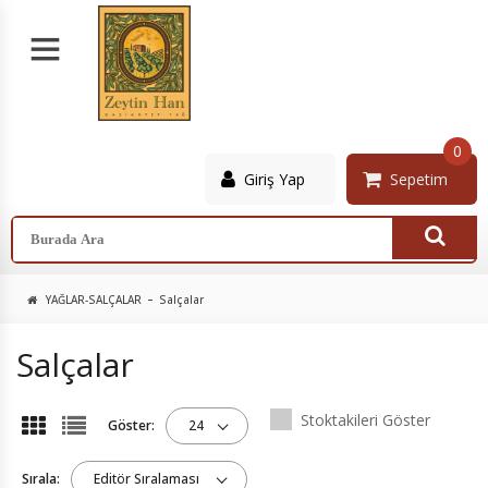
0
Giriş Yap
Sepetim
YAĞLAR-SALÇALAR
Salçalar
Salçalar
Stoktakileri Göster
Göster:
24
Sırala:
Editör Sıralaması