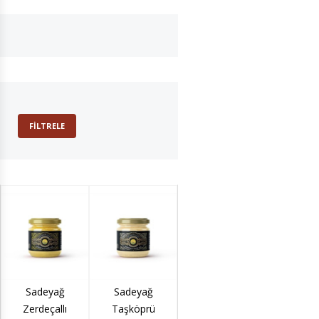
FILTRELE
Sadeyağ
Sadeyağ
Sadeyağ Toz
Sadeyağ
Zerdeçallı
Taşköprü
Kırmızı Biberli
Yağ K