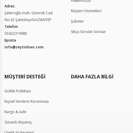
Hakkımızda
Adres:
Müşteri Hizmetleri
Şekeroğlu mah. Gümrük Cad.
No:32 Şahinbey/GAZİANTEP
Şubeler
Telefon
Sıkça Sorulan Sorular
03422319985
Eposta
info@zeytinhan.com
Gizlilik Politikası
Kişisel Verilerin Korunması
Kargo & İade
Güvenli Alışveriş
Üyelik Sözleşmesi