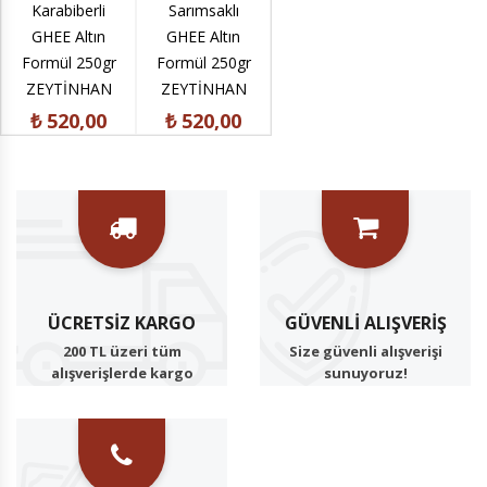
Karabiberli
Sarımsaklı
GHEE Altın
Yaklaşık
GHEE Altın
GHEE Altın
Formül 250gr
Cam Kav
Formül 250gr
Formül 250gr
ZEYTİNHAN
₺ 1.38
ZEYTİNHAN
ZEYTİNHAN
₺ 520,00
₺ 520,00
₺ 520,00
ÜCRETSIZ KARGO
GÜVENLI ALIŞVERIŞ
200 TL üzeri tüm
Size güvenli alışverişi
alışverişlerde kargo
sunuyoruz!
ücretsiz