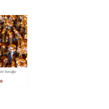
viz Sucuğu
00