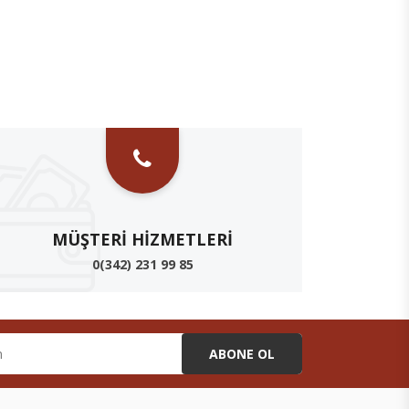
₺ 520,00
₺ 52
MÜŞTERI HIZMETLERI
0(342) 231 99 85
ABONE OL