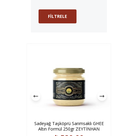
FILTRELE
berli GHEE
Sadeyağ Taşköprü Sarımsaklı GHEE
Sadeyağ To
YTİNHAN
Altın Formül 250gr ZEYTİNHAN
For