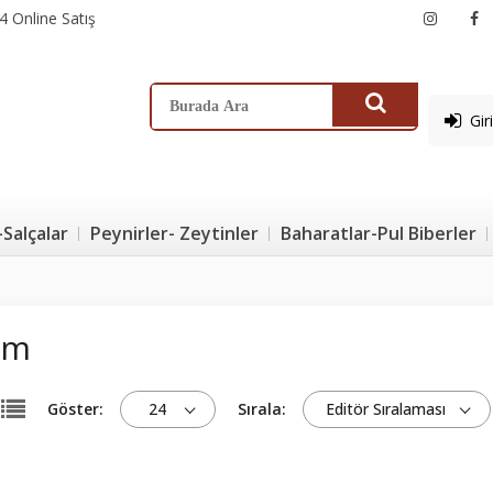
4 Online Satış
Gir
-Salçalar
Peynirler- Zeytinler
Baharatlar-Pul Biberler
um
Göster:
24
Sırala:
Editör Sıralaması