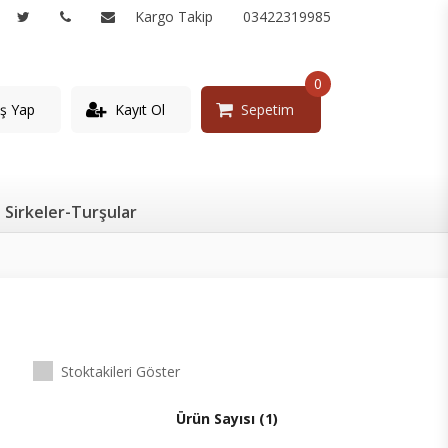
Kargo Takip
03422319985
0
iş Yap
Kayıt Ol
Sepetim
Sirkeler-Turşular
Stoktakileri Göster
Ürün Sayısı (1)