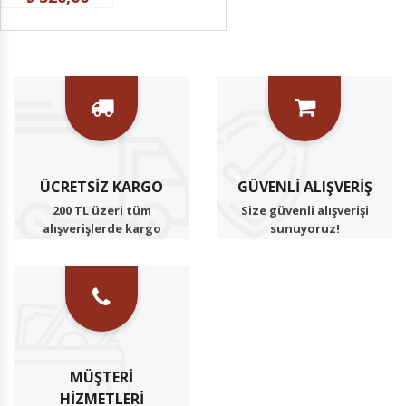
₺ 520,00
₺ 520
ÜCRETSIZ KARGO
GÜVENLI ALIŞVERIŞ
200 TL üzeri tüm
Size güvenli alışverişi
alışverişlerde kargo
sunuyoruz!
ücretsiz
MÜŞTERI
HIZMETLERI