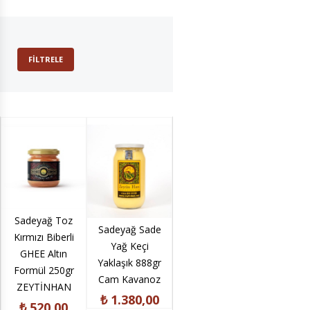
FILTRELE
Sadeyağ Toz
Sadeyağ
Sadey
Sadeyağ Sade
Kırmızı Biberli
Zerdeçallı
Taşkö
Yağ Keçi
GHEE Altın
Karabiberli
Sarımsa
Yaklaşık 888gr
Formül 250gr
GHEE Altın
GHEE A
Cam Kavanoz
ZEYTİNHAN
Formül 250gr
Formül 
₺ 1.380,00
ZEYTİNHAN
ZEYTİ
₺ 520,00