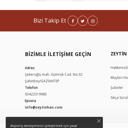
Bizi Takip Et
BIZIMLE İLETIŞIME GEÇIN
Hakkımızd
Adres:
Şekeroğlu mah. Gümrük Cad. No:32
Müşteri Hi
Şahinbey/GAZİANTEP
Telefon
Şubeler
03422319985
Sıkça Soru
Eposta
info@zeytinhan.com
Alışveriş deneyiminizi iyileştirmek için yasal