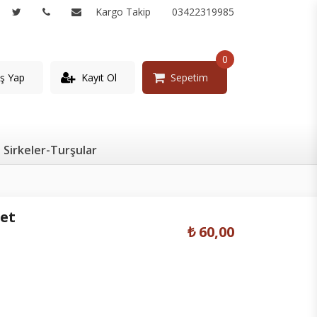
Kargo Takip
03422319985
0
iş Yap
Kayıt Ol
Sepetim
Sirkeler-Turşular
ket
₺ 60,00